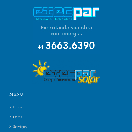
MENU
Home
Obras
Serviços