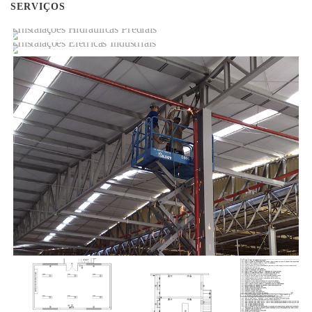
SERVIÇOS
INSTALAÇÕES HIDRÁULICAS
PREDIAIS
INSTALAÇÕES ELÉTRICAS
INDUSTRIAIS
REDES DE
HIDRANTES